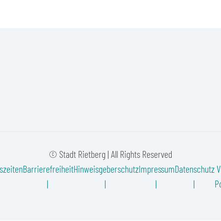
© Stadt Rietberg | All Rights Reserved
szeiten
Barrierefreiheit
Hinweisgeberschutz
Impressum
Datenschutz
V
Po