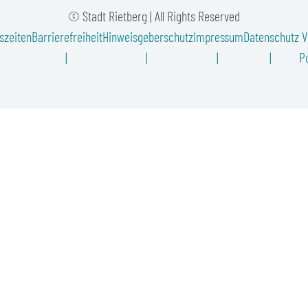
© Stadt Rietberg | All Rights Reserved
szeiten
Barrierefreiheit
Hinweisgeberschutz
Impressum
Datenschutz
V
Po