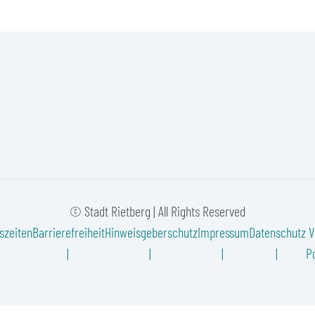
© Stadt Rietberg | All Rights Reserved
szeiten
Barrierefreiheit
Hinweisgeberschutz
Impressum
Datenschutz
V
Po