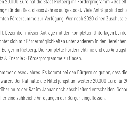
ren 20.000 Euro hat die Stadt Rietberg ihr Förderprogramm »Gezielt
g« für den Rest dieses Jahres aufgestockt. Viele Anträge sind sch
amten Fördersumme zur Verfügung. Wer noch 2020 einen Zuschuss erha
 11. Dezember müssen Anträge mit den kompletten Unterlagen bei de
htet sich mit Fördermöglichkeiten unter anderem in den Bereichen 
 Bürger in Rietberg. Die komplette Förderrichtlinie und das Antragsfo
tz & Energie > Förderprogramme zu finden.
ommer dieses Jahres. Es kommt bei den Bürgern so gut an, dass di
waren. Der Rat hatte die Mittel jüngst um weitere 20.000 Euro für 2
über muss der Rat im Januar noch abschließend entscheiden. Schon j
Hier sind zahlreiche Anregungen der Bürger eingeflossen.