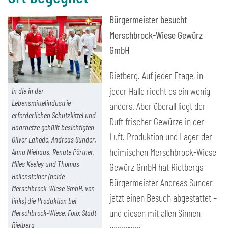
Bürgermeister besucht
Merschbrock-Wiese Gewürz
GmbH
Rietberg. Auf jeder Etage, in
jeder Halle riecht es ein wenig
In die in der
Lebensmittelindustrie
anders. Aber überall liegt der
erforderlichen Schutzkittel und
Duft frischer Gewürze in der
Haarnetze gehüllt besichtigten
Luft. Produktion und Lager der
Oliver Lahode, Andreas Sunder,
heimischen Merschbrock-Wiese
Anna Niehaus, Renate Pörtner,
Miles Keeley und Thomas
Gewürz GmbH hat Rietbergs
Hollensteiner (beide
Bürgermeister Andreas Sunder
Merschbrock-Wiese GmbH, von
jetzt einen Besuch abgestattet –
links) die Produktion bei
und diesen mit allen Sinnen
Merschbrock-Wiese. Foto: Stadt
Rietberg