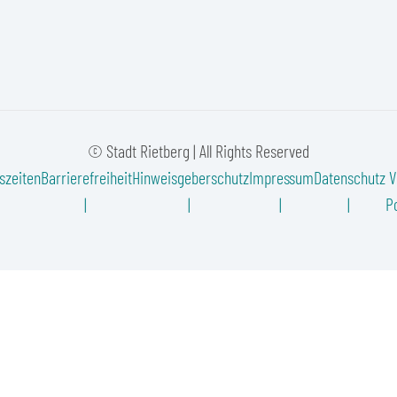
© Stadt Rietberg | All Rights Reserved
szeiten
Barrierefreiheit
Hinweisgeberschutz
Impressum
Datenschutz
V
Po