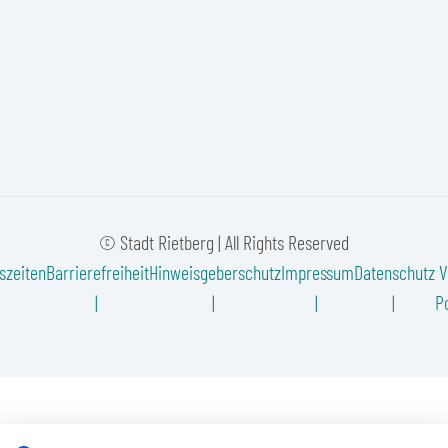
© Stadt Rietberg | All Rights Reserved
szeiten
Barrierefreiheit
Hinweisgeberschutz
Impressum
Datenschutz
V
Po