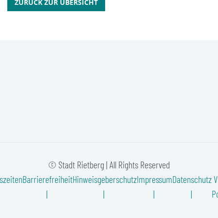
ZURÜCK ZUR ÜBERSICHT
© Stadt Rietberg | All Rights Reserved
szeiten
Barrierefreiheit
Hinweisgeberschutz
Impressum
Datenschutz
V
Po