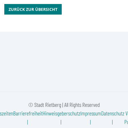
ZURÜCK ZUR ÜBERSICHT
© Stadt Rietberg | All Rights Reserved
szeiten
Barrierefreiheit
Hinweisgeberschutz
Impressum
Datenschutz
V
Po