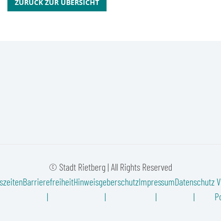
ZURÜCK ZUR ÜBERSICHT
© Stadt Rietberg | All Rights Reserved
szeiten
Barrierefreiheit
Hinweisgeberschutz
Impressum
Datenschutz
V
Po