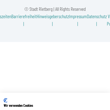
© Stadt Rietberg | All Rights Reserved
szeiten
Barrierefreiheit
Hinweisgeberschutz
Impressum
Datenschutz
V
Po
Wir verwenden Cookies