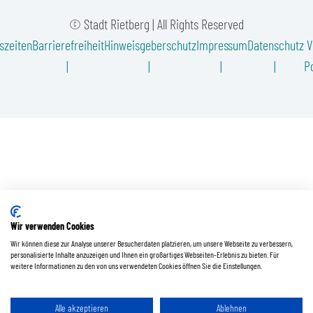
© Stadt Rietberg | All Rights Reserved
szeiten
Barrierefreiheit
Hinweisgeberschutz
Impressum
Datenschutz
V
Po
Wir verwenden Cookies
Wir können diese zur Analyse unserer Besucherdaten platzieren, um unsere Webseite zu verbessern,
personalisierte Inhalte anzuzeigen und Ihnen ein großartiges Webseiten-Erlebnis zu bieten. Für
weitere Informationen zu den von uns verwendeten Cookies öffnen Sie die Einstellungen.
Alle akzeptieren
Ablehnen