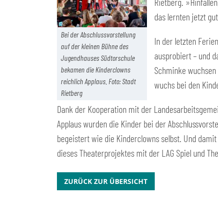
Rietberg. »Hinfalle
das lernten jetzt g
Bei der Abschlussvorstellung
In der letzten Feri
auf der kleinen Bühne des
ausprobiert – und d
Jugendhauses Südtorschule
Schminke wuchsen m
bekamen die Kinderclowns
reichlich Applaus. Foto: Stadt
wuchs bei den Kinde
Rietberg
Dank der Kooperation mit der Landesarbeitsgemein
Applaus wurden die Kinder bei der Abschlussvorst
begeistert wie die Kinderclowns selbst. Und dami
dieses Theaterprojektes mit der LAG Spiel und Th
ZURÜCK ZUR ÜBERSICHT