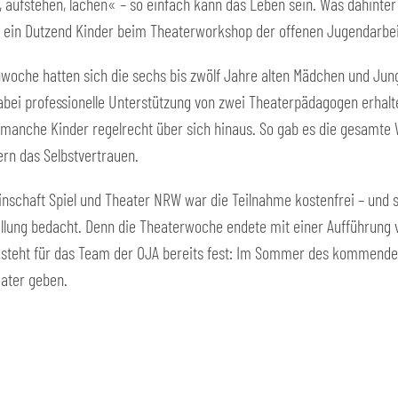
n, aufstehen, lachen« – so einfach kann das Leben sein. Was dahint
ut ein Dutzend Kinder beim Theaterworkshop der offenen Jugendarbeit
enwoche hatten sich die sechs bis zwölf Jahre alten Mädchen und J
abei professionelle Unterstützung von zwei Theaterpädagogen erhalt
anche Kinder regelrecht über sich hinaus. So gab es die gesamte W
rn das Selbstvertrauen.
schaft Spiel und Theater NRW war die Teilnahme kostenfrei – und sog
ellung bedacht. Denn die Theaterwoche endete mit einer Aufführung 
t steht für das Team der OJA bereits fest: Im Sommer des kommende
eater geben.