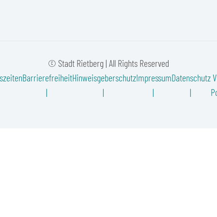
© Stadt Rietberg | All Rights Reserved
szeiten
Barrierefreiheit
Hinweisgeberschutz
Impressum
Datenschutz
V
Po