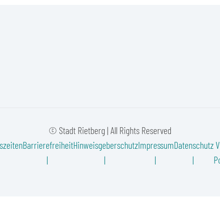
© Stadt Rietberg | All Rights Reserved
szeiten
Barrierefreiheit
Hinweisgeberschutz
Impressum
Datenschutz
V
Po