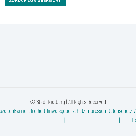
ZURÜCK ZUR ÜBERSICHT
© Stadt Rietberg | All Rights Reserved
szeiten
Barrierefreiheit
Hinweisgeberschutz
Impressum
Datenschutz
V
Po