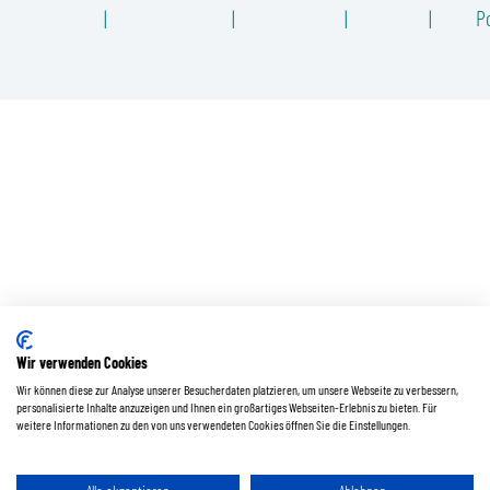
Po
Wir verwenden Cookies
Wir können diese zur Analyse unserer Besucherdaten platzieren, um unsere Webseite zu verbessern,
personalisierte Inhalte anzuzeigen und Ihnen ein großartiges Webseiten-Erlebnis zu bieten. Für
weitere Informationen zu den von uns verwendeten Cookies öffnen Sie die Einstellungen.