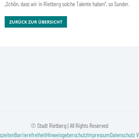
„Schön, dass wir in Rietberg solche Talente haben“, so Sunder.
ZURÜCK ZUR ÜBERSICHT
© Stadt Rietberg | All Rights Reserved
szeiten
Barrierefreiheit
Hinweisgeberschutz
Impressum
Datenschutz
V