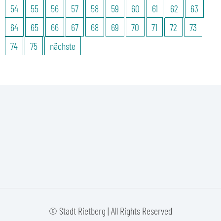
54
55
56
57
58
59
60
61
62
63
64
65
66
67
68
69
70
71
72
73
74
75
nächste
© Stadt Rietberg | All Rights Reserved