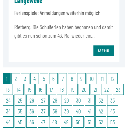
Langeweile
Ferienspiele: Anmeldungen weiterhin möglich
Rietberg. Die Schulferien haben begonnen und damit
gibt es nun schon zum 43. Mal wieder ein…
MEHR
1
2
3
4
5
6
7
8
9
10
11
12
13
14
15
16
17
18
19
20
21
22
23
24
25
26
27
28
29
30
31
32
33
34
35
36
37
38
39
40
41
42
43
44
45
46
47
48
49
50
51
52
53