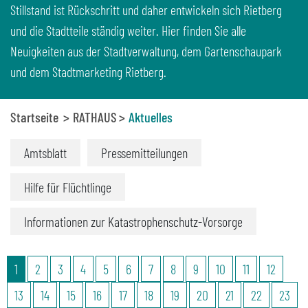
Stillstand ist Rückschritt und daher entwickeln sich Rietberg
und die Stadtteile ständig weiter. Hier finden Sie alle
Neuigkeiten aus der Stadtverwaltung, dem Gartenschaupark
und dem Stadtmarketing Rietberg.
Startseite
RATHAUS
Aktuelles
Amtsblatt
Pressemitteilungen
Hilfe für Flüchtlinge
Informationen zur Katastrophenschutz-Vorsorge
1
2
3
4
5
6
7
8
9
10
11
12
13
14
15
16
17
18
19
20
21
22
23