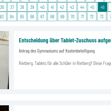
36
37
38
39
40
41
42
43
44
45
46
63
64
65
66
67
68
69
70
71
72
73
Entscheidung über Tablet-Zuschuss aufg
Antrag des Gymnasiums auf Kostenbeteiligung
Rietberg. Tablets für alle Schüler in Rietberg? Diese F