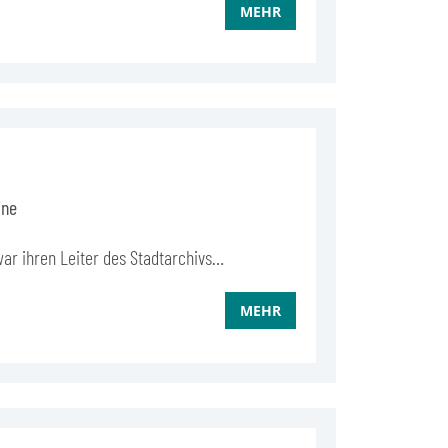
MEHR
ine
zwar ihren Leiter des Stadtarchivs…
MEHR