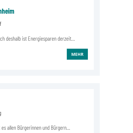
enheim
f
uch deshalb ist Energiesparen derzeit…
MEHR
g
t es allen Bürgerinnen und Bürgern…