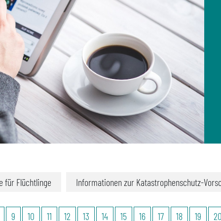
fe für Flüchtlinge
Informationen zur Katastrophenschutz-Vors
9
10
11
12
13
14
15
16
17
18
19
2