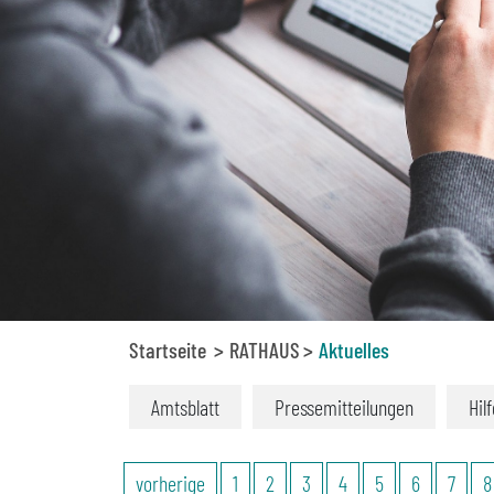
Startseite
RATHAUS
Aktuelles
Amtsblatt
Pressemitteilungen
Hil
vorherige
1
2
3
4
5
6
7
8