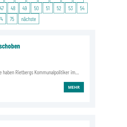
47
48
49
50
51
52
53
54
74
75
nächste
eschoben
rage haben Rietbergs Kommunalpolitiker im…
MEHR