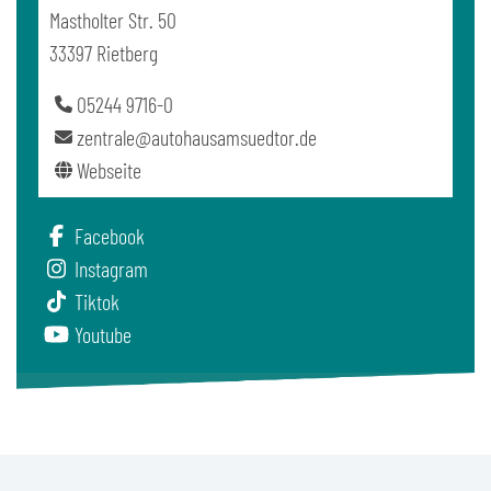
Mastholter Str. 50
33397 Rietberg
05244 9716-0
zentrale@autohausamsuedtor.de
Webseite
Facebook
Instagram
Tiktok
Youtube