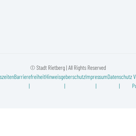
© Stadt Rietberg | All Rights Reserved
szeiten
Barrierefreiheit
Hinweisgeberschutz
Impressum
Datenschutz
V
Po