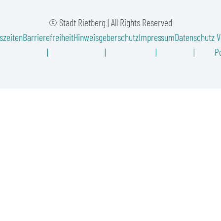
© Stadt Rietberg | All Rights Reserved
szeiten
Barrierefreiheit
Hinweisgeberschutz
Impressum
Datenschutz
V
Po