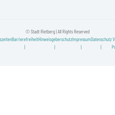
© Stadt Rietberg | All Rights Reserved
szeiten
Barrierefreiheit
Hinweisgeberschutz
Impressum
Datenschutz
V
Po