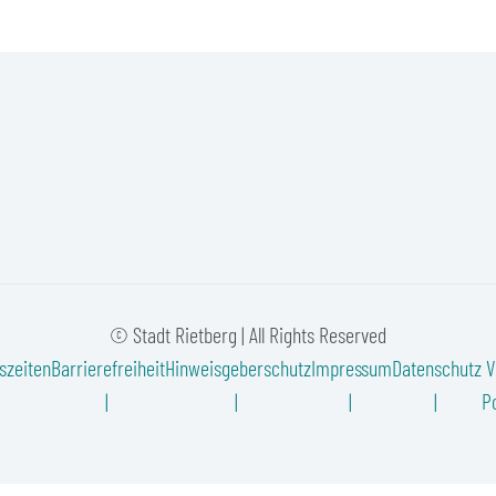
© Stadt Rietberg | All Rights Reserved
szeiten
Barrierefreiheit
Hinweisgeberschutz
Impressum
Datenschutz
V
Po