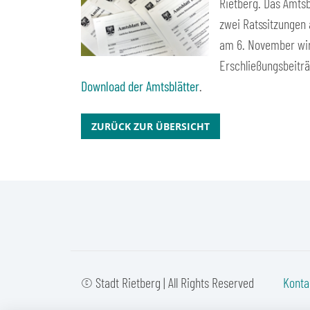
Rietberg. Das Amtsb
zwei Ratssitzungen
am 6. November wird
Erschließungsbeiträ
Download der Amtsblätter
.
ZURÜCK ZUR ÜBERSICHT
© Stadt Rietberg | All Rights Reserved
Konta