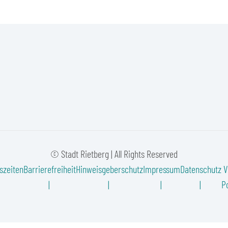
© Stadt Rietberg | All Rights Reserved
szeiten
Barrierefreiheit
Hinweisgeberschutz
Impressum
Datenschutz
V
Po