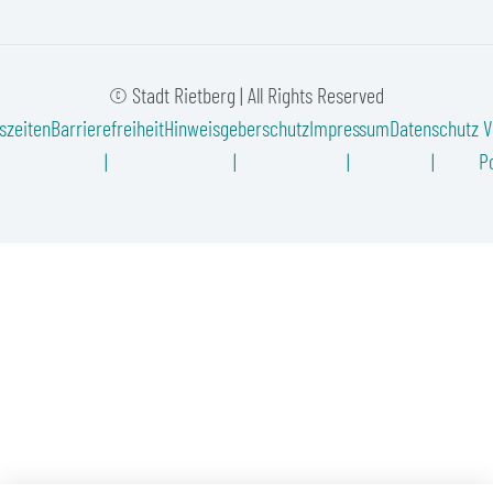
© Stadt Rietberg | All Rights Reserved
szeiten
Barrierefreiheit
Hinweisgeberschutz
Impressum
Datenschutz
V
Po