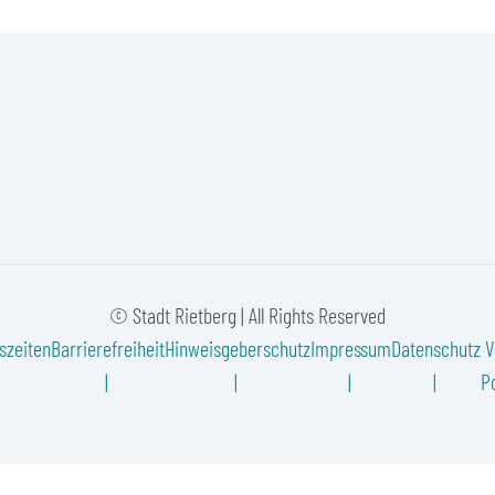
© Stadt Rietberg | All Rights Reserved
szeiten
Barrierefreiheit
Hinweisgeberschutz
Impressum
Datenschutz
V
Po