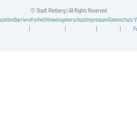
© Stadt Rietberg | All Rights Reserved
szeiten
Barrierefreiheit
Hinweisgeberschutz
Impressum
Datenschutz
V
Po