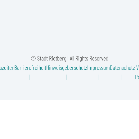
© Stadt Rietberg | All Rights Reserved
szeiten
Barrierefreiheit
Hinweisgeberschutz
Impressum
Datenschutz
V
Po