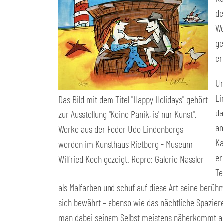
de
We
ge
er
Un
Li
Das Bild mit dem Titel "Happy Holidays" gehört
da
zur Ausstellung "Keine Panik, is' nur Kunst".
am
Werke aus der Feder Udo Lindenbergs
Ka
werden im Kunsthaus Rietberg - Museum
er
Wilfried Koch gezeigt. Repro: Galerie Nassler
Te
als Malfarben und schuf auf diese Art seine berühm
sich bewährt – ebenso wie das nächtliche Spaziere
man dabei seinem Selbst meistens näherkommt a