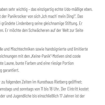
gaben sehr wichtig – das einzigartig echte Udo-mäßige eben,
t der Panikrocker von sich „Ich mach' mein Ding!“. Das
06 gründete Lindenberg seine gleichnamige Stiftung. Er
sen. Er möchte den Schwächeren auf der Welt zur Seite
le und Mischtechniken sowie handsignierte und limitierte
eichnungen mit den „Keine-Panik“-Motiven sind coole
te Laune, bunte Farben und eine riesige Portion
g garantiert.
er zu folgenden Zeiten im Kunsthaus Rietberg geöffnet:
amstags und sonntags von 11 bis 18 Uhr. Der Eintritt kostet
der und Jugendliche bis einschließlich 17 Jahren ist der