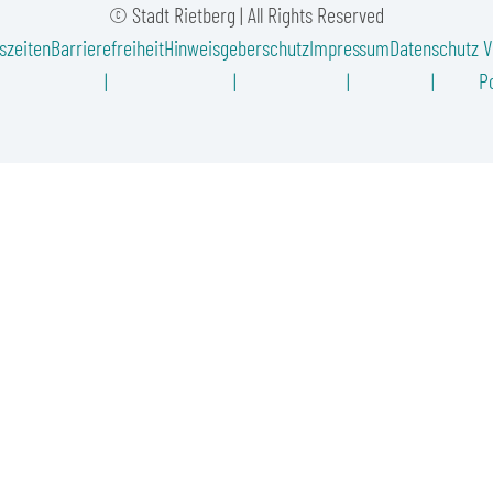
© Stadt Rietberg | All Rights Reserved
szeiten
Barrierefreiheit
Hinweisgeberschutz
Impressum
Datenschutz
V
Po