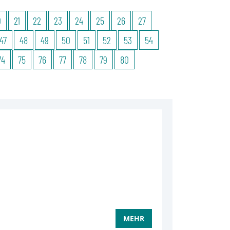
0
21
22
23
24
25
26
27
47
48
49
50
51
52
53
54
74
75
76
77
78
79
80
MEHR