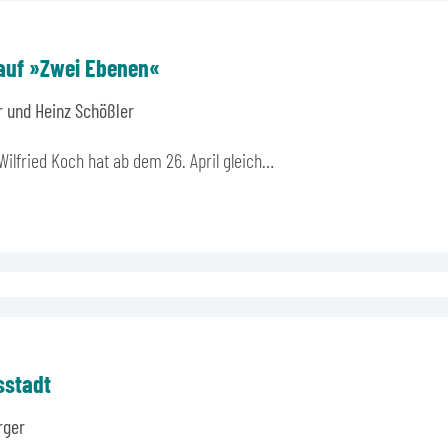
auf »Zwei Ebenen«
r und Heinz Schößler
ilfried Koch hat ab dem 26. April gleich…
sstadt
rger