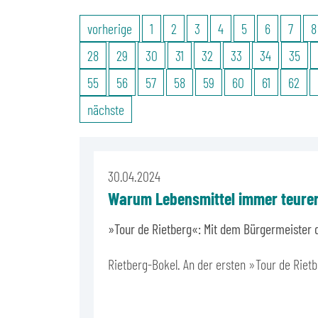
vorherige
1
2
3
4
5
6
7
8
28
29
30
31
32
33
34
35
55
56
57
58
59
60
61
62
nächste
30.04.2024
Warum Lebensmittel immer teure
»Tour de Rietberg«: Mit dem Bürgermeister 
Rietberg-Bokel. An der ersten »Tour de Riet