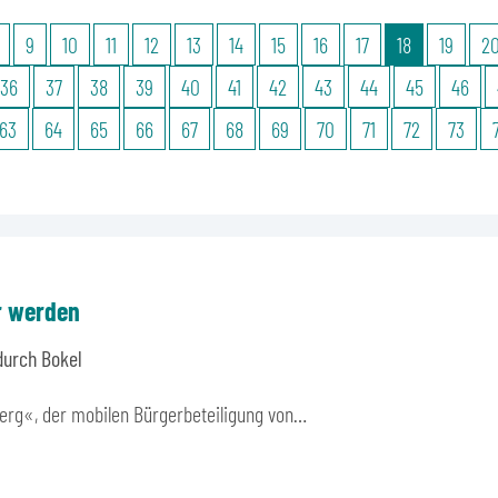
9
10
11
12
13
14
15
16
17
18
19
2
36
37
38
39
40
41
42
43
44
45
46
63
64
65
66
67
68
69
70
71
72
73
r werden
durch Bokel
berg«, der mobilen Bürgerbeteiligung von…