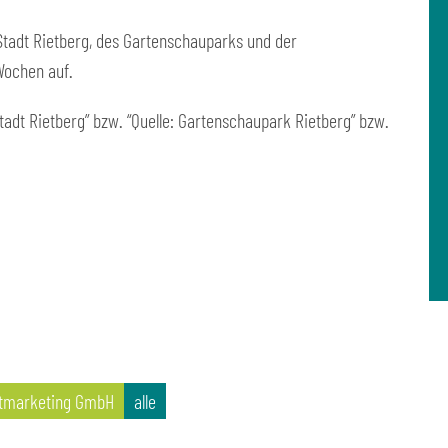
 Stadt Rietberg, des Gartenschauparks und der
Wochen auf.
tadt Rietberg” bzw. “Quelle: Gartenschaupark Rietberg” bzw.
tmarketing GmbH
alle