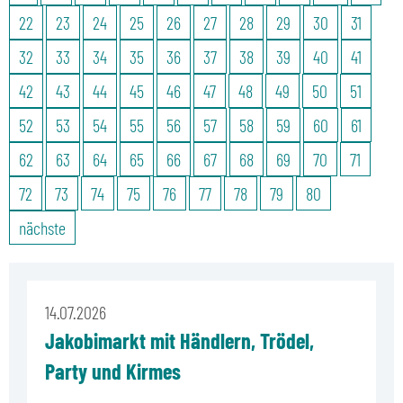
22
23
24
25
26
27
28
29
30
31
32
33
34
35
36
37
38
39
40
41
42
43
44
45
46
47
48
49
50
51
52
53
54
55
56
57
58
59
60
61
62
63
64
65
66
67
68
69
70
71
72
73
74
75
76
77
78
79
80
nächste
14.07.2026
Jakobimarkt mit Händlern, Trödel,
Party und Kirmes