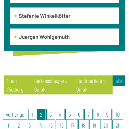
Stefanie Winkelkötter
Juergen Wohlgemuth
Stadt
Gartenschaupark
Stadtmarketing
alle
Rietberg
GmbH
GmbH
vorherige
1
2
3
4
5
6
7
8
9
10
11
12
13
14
15
16
17
18
19
20
21