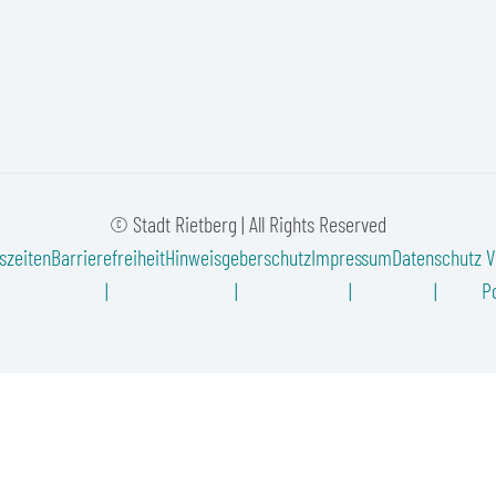
© Stadt Rietberg | All Rights Reserved
szeiten
Barrierefreiheit
Hinweisgeberschutz
Impressum
Datenschutz
V
Po