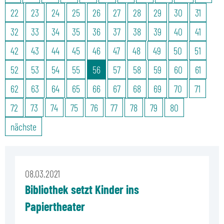
22
23
24
25
26
27
28
29
30
31
32
33
34
35
36
37
38
39
40
41
42
43
44
45
46
47
48
49
50
51
52
53
54
55
56
57
58
59
60
61
62
63
64
65
66
67
68
69
70
71
72
73
74
75
76
77
78
79
80
nächste
08.03.2021
Bibliothek setzt Kinder ins
Papiertheater