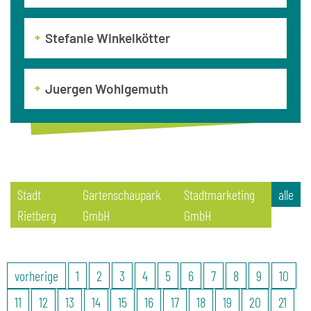
Stefanie Winkelkötter
Juergen Wohlgemuth
Stadt
Gartenschaupark
Stadtmarketing
alle
Rietberg
GmbH
GmbH
vorherige
1
2
3
4
5
6
7
8
9
10
11
12
13
14
15
16
17
18
19
20
21