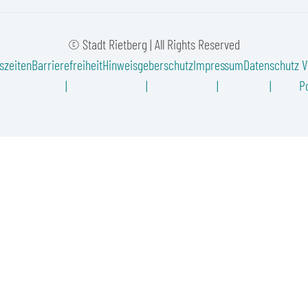
© Stadt Rietberg | All Rights Reserved
szeiten
Barrierefreiheit
Hinweisgeberschutz
Impressum
Datenschutz
V
Po