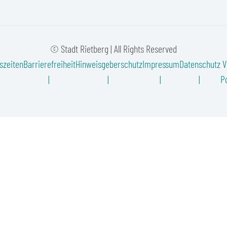
© Stadt Rietberg | All Rights Reserved
szeiten
Barrierefreiheit
Hinweisgeberschutz
Impressum
Datenschutz
V
Po