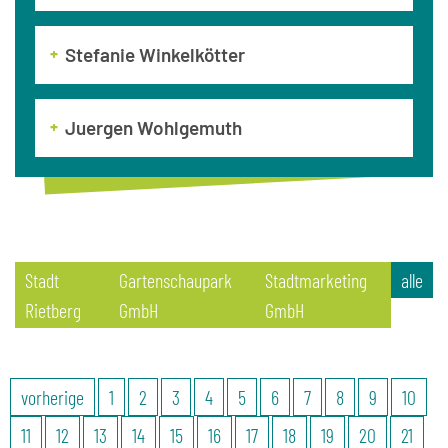
Stefanie Winkelkötter
Juergen Wohlgemuth
Stadt
Gartenschaupark
Stadtmarketing
alle
Rietberg
GmbH
GmbH
vorherige
1
2
3
4
5
6
7
8
9
10
11
12
13
14
15
16
17
18
19
20
21