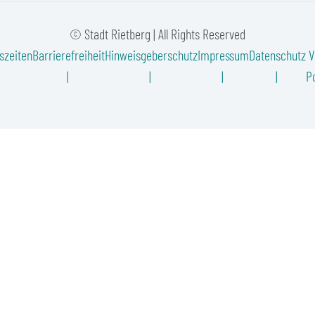
© Stadt Rietberg | All Rights Reserved
szeiten
Barrierefreiheit
Hinweisgeberschutz
Impressum
Datenschutz
V
Po