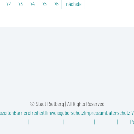
72
73
74
75
76
nächste
© Stadt Rietberg | All Rights Reserved
szeiten
Barrierefreiheit
Hinweisgeberschutz
Impressum
Datenschutz
V
Po