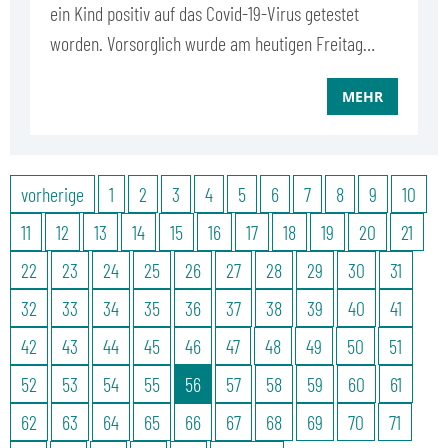
ein Kind positiv auf das Covid-19-Virus getestet
worden. Vorsorglich wurde am heutigen Freitag…
MEHR
vorherige
1
2
3
4
5
6
7
8
9
10
11
12
13
14
15
16
17
18
19
20
21
22
23
24
25
26
27
28
29
30
31
32
33
34
35
36
37
38
39
40
41
42
43
44
45
46
47
48
49
50
51
52
53
54
55
56
57
58
59
60
61
62
63
64
65
66
67
68
69
70
71