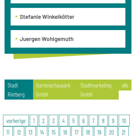
Stefanie Winkelkötter
Juergen Wohlgemuth
Stadt
Gartenschaupark
Stadtmarketing
alle
Rietberg
GmbH
GmbH
vorherige
1
2
3
4
5
6
7
8
9
10
11
12
13
14
15
16
17
18
19
20
21