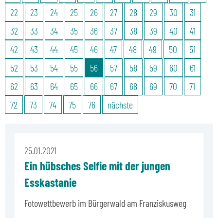
22
23
24
25
26
27
28
29
30
31
32
33
34
35
36
37
38
39
40
41
42
43
44
45
46
47
48
49
50
51
52
53
54
55
56
57
58
59
60
61
62
63
64
65
66
67
68
69
70
71
72
73
74
75
76
nächste
25.01.2021
Ein hübsches Selfie mit der jungen
Esskastanie
Fotowettbewerb im Bürgerwald am Franziskusweg