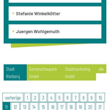
Stefanie Winkelkötter
Juergen Wohlgemuth
Stadt
Gartenschaupark
Stadtmarketing
alle
Rietberg
GmbH
GmbH
vorherige
1
2
3
4
5
6
7
8
9
10
11
12
13
14
15
16
17
18
19
20
21