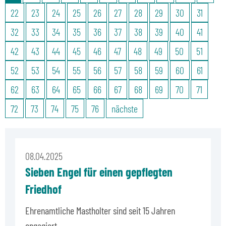
22
23
24
25
26
27
28
29
30
31
32
33
34
35
36
37
38
39
40
41
42
43
44
45
46
47
48
49
50
51
52
53
54
55
56
57
58
59
60
61
62
63
64
65
66
67
68
69
70
71
72
73
74
75
76
nächste
08.04.2025
Sieben Engel für einen gepflegten
Friedhof
Ehrenamtliche Mastholter sind seit 15 Jahren
engagiert