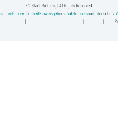
© Stadt Rietberg | All Rights Reserved
szeiten
Barrierefreiheit
Hinweisgeberschutz
Impressum
Datenschutz
V
Po