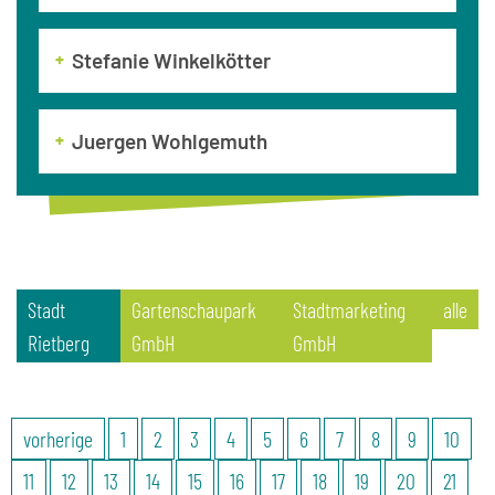
Stefanie Winkelkötter
Juergen Wohlgemuth
Stadt
Gartenschaupark
Stadtmarketing
alle
Rietberg
GmbH
GmbH
vorherige
1
2
3
4
5
6
7
8
9
10
11
12
13
14
15
16
17
18
19
20
21