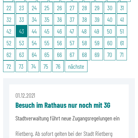
22
23
24
25
26
27
28
29
30
31
32
33
34
35
36
37
38
39
40
41
42
43
44
45
46
47
48
49
50
51
52
53
54
55
56
57
58
59
60
61
62
63
64
65
66
67
68
69
70
71
72
73
74
75
76
nächste
01.12.2021
Besuch im Rathaus nur noch mit 3G
Stadtverwaltung führt neue Zugangsregelungen ein
Rietberg. Ab sofort gelten bei der Stadt Rietberg